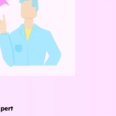
xpert