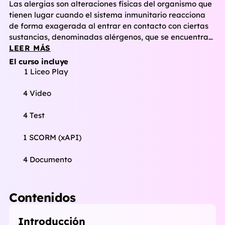
Las alergias son alteraciones físicas del organismo que
tienen lugar cuando el sistema inmunitario reacciona
de forma exagerada al entrar en contacto con ciertas
sustancias, denominadas alérgenos, que se encuentran
en el ambiente, y su variabilidad clínica puede afectar
LEER MÁS
tanto al sistema digestivo, como al sistema respiratorio,
El curso incluye
a la piel o tener una presentación multiorgánica, con
1 Liceo Play
grandes diferencias entre usuarios. Estas diferencias
hacen que la atención en el mostrador para aliviar la
4 Video
sintomatología, sea completamente individualizada.
4 Test
1 SCORM (xAPI)
4 Documento
Contenidos
Introducción